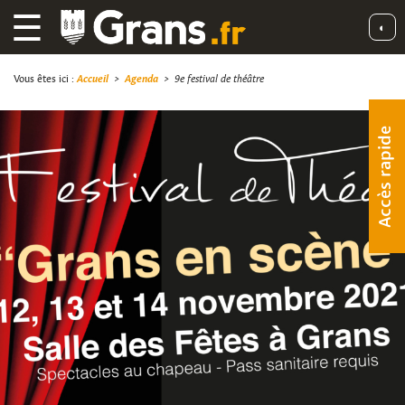
☰
◐
Vous êtes ici :
Accueil
>
Agenda
>
9e festival de théâtre
Accès rapide