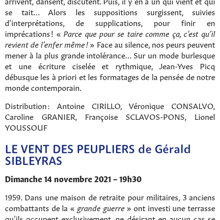
arrivent, dansent, discutent. Puis, il y en a un qui vient et qui
se tait… Alors les suppositions surgissent, suivies
d’interprétations, de supplications, pour finir en
imprécations ! «
Parce que pour se taire comme ça, c’est qu’il
revient de l’enfer même !
» Face au silence, nos peurs peuvent
mener à la plus grande intolérance… Sur un mode burlesque
et une écriture ciselée et rythmique, Jean-Yves Picq
débusque les à priori et les formatages de la pensée de notre
monde contemporain.
Distribution : Antoine CIRILLO, Véronique CONSALVO,
Caroline GRANIER, Françoise SCLAVOS-PONS, Lionel
YOUSSOUF
LE VENT DES PEUPLIERS de Gérald
SIBLEYRAS
Rechercher sur le site
Dimanche 14 novembre 2021 – 19h30
1959. Dans une maison de retraite pour militaires, 3 anciens
combattants de la «
grande guerre
» ont investi une terrasse
qu’ils occupent exclusivement, ne désirant en aucun cas se