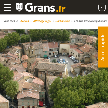
☰
◐
Vous êtes ici :
Accueil
>
Affichage légal
>
L’urbanisme
>
Les avis d’enquêtes publiques
Accès rapide