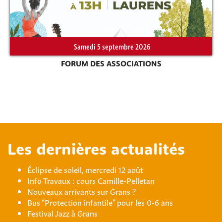
Samedi 5 septembre 2026
FORUM DES ASSOCIATIONS
Les dernières actualités
Éclipse de soleil, mercredi 12 août
Info Travaux : cours Camille-Pelletan
Nouveaux arrivants sur Grans ?
Bus “Protection infantile” pour les 0-6 ans
Festival Jazz à Grans