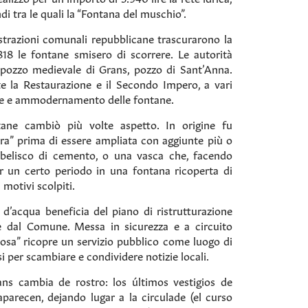
di tra le quali la “Fontana del muschio”.
trazioni comunali repubblicane trascurarono la
18 le fontane smisero di scorrere. Le autorità
l pozzo medievale di Grans, pozzo di Sant’Anna.
te la Restaurazione e il Secondo Impero, a vari
ione e ammodernamento delle fontane.
tane cambiò più volte aspetto. In origine fu
ra” prima di essere ampliata con aggiunte più o
’obelisco di cemento, o una vasca che, facendo
er un certo periodo in una fontana ricoperta di
motivi scolpiti.
’acqua beneficia del piano di ristrutturazione
te dal Comune. Messa in sicurezza e a circuito
osa” ricopre un servizio pubblico come luogo di
si per scambiare e condividere notizie locali.
rans cambia de rostro: los últimos vestigios de
parecen, dejando lugar a la circulade (el curso