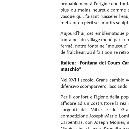
probablement à l’origine une font
plus ou moins heureux comme so
vasque qui, faisant ruisseler l’e
mettant en péril ses motifs sculpt
Aujourd’hui, cet emblématique p
fontaines du village mené par la m
fermé, notre fontaine “moussue” 
de fraîcheur, où il fait bon se ret
Italien :
Fontana del Cours Cam
muschio”
Nel XVIII secolo, Grans cambiò vol
difensivo scomparvero, lasciando il
Per il confort e l’igiene della po
affidare ad un costruttore la real
sorgenti del Mitre e del Gra
competizione Joseph-Marie Lomba
Carpentras, con Joseph Monier, m
Monier vinse la gara d’appalto e re