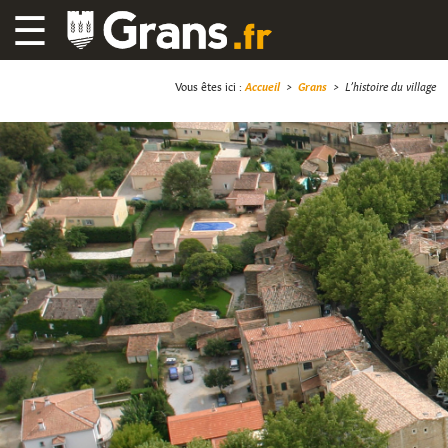
☰
Vous êtes ici :
Accueil
>
Grans
>
L’histoire du village