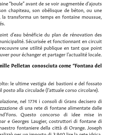
aine “boule” avant de se voir augmentée d’ajouts
n chapiteau, son obélisque de béton, ou une
au, la transforma un temps en fontaine moussue,
és.
oint d’eau bénéficie du plan de rénovation des
unicipalité. Sécurisée et fonctionnant en circuit
recouvre une utilité publique en tant que point
rouver pour échanger et partager l’actualité locale.
ille Pelletan conosciuta come “Fontana del
to: le ultime vestigia dei bastioni e del fossato
 posto alla circulade (l’attuale corso circolare).
polazione, nel 1774 i consoli di Grans decisero di
izzazione di una rete di fontane alimentate dalle
nd’Fons. Questo concorso di idee mise in
r e Georges Laugier, costruttori di fontane di
aestro fontaniere della città di Orange. Joseph
alizzò per un importo di 3.940 lire la rete idrica,