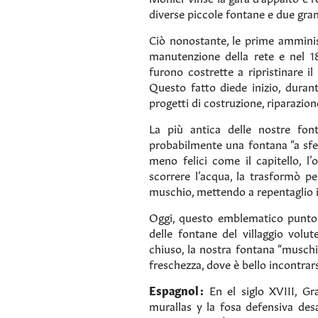
diverse piccole fontane e due gran
Ciò nonostante, le prime amminis
manutenzione della rete e nel 18
furono costrette a ripristinare i
Questo fatto diede inizio, duran
progetti di costruzione, riparaz
La più antica delle nostre fon
probabilmente una fontana “a sfe
meno felici come il capitello, l
scorrere l’acqua, la trasformò p
muschio, mettendo a repentaglio i 
Oggi, questo emblematico punto d
delle fontane del villaggio volu
chiuso, la nostra fontana “muschi
freschezza, dove è bello incontrar
Espagnol :
En el siglo XVIII, G
murallas y la fosa defensiva desa