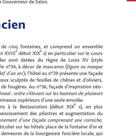
du Gouverneur de Salon.
ncien
 de cinq fontaines, et comprend un ensemble
e
e
in XVIII
début XIX
s) en particulier sur le cours
çades sont datées du règne de Louis XV (style
r le n°34, à décor de mascaron (
figure ou masque
lef d’un arc
); l’hôtel au n°29 présente une façade
aux sculptés de feuilles de chênes et d’oliviers,
 de fougères. Au n°36, façade d’inspiration néo-
lossal : ordre s’élevant sur les hauteurs de plusieurs
 niveaux supérieurs d’une seule envolée.
e
ris à la Restauration (début XIX
s), en plus
aississement des pilastres et augmentation du
nnement d’une façade comprenant une corniche,
rticulier sur les hôtels place de la fontaine d’or et
s demeures de la bourgeoisie foncière locale, qui