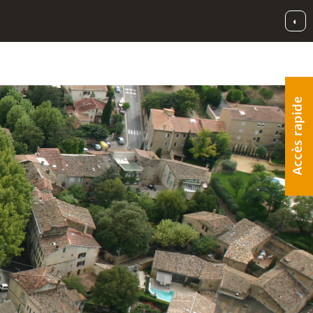
◐
Accès rapide