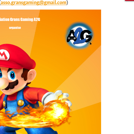
(
asso.gransgaming@gmail.com
)
Rechercher sur le site