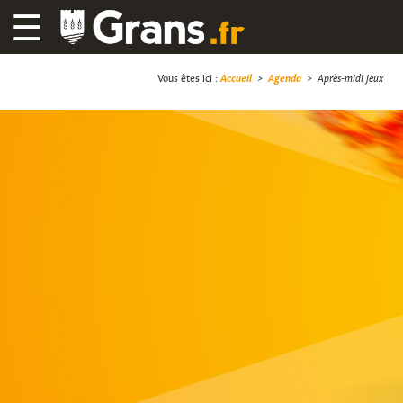
☰
Vous êtes ici :
Accueil
>
Agenda
>
Après-midi jeux