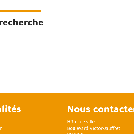
 recherche
lités
Nous contacte
Hôtel de ville
an
Boulevard Victor-Jauffret