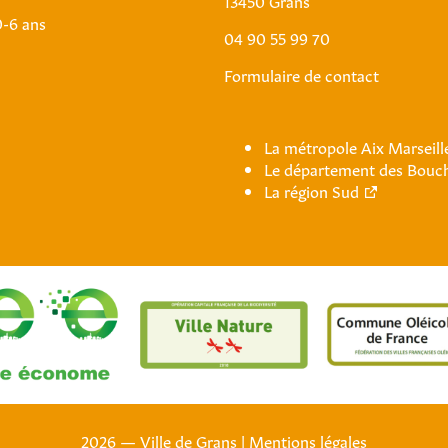
13450 Grans
0-6 ans
04 90 55 99 70
Formulaire de contact
La métropole Aix Marseil
Le département des Bouc
La région Sud
2026 — Ville de Grans
|
Mentions légales