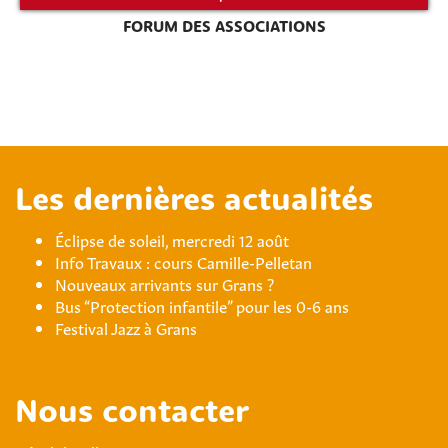
FORUM DES ASSOCIATIONS
Les dernières actualités
Éclipse de soleil, mercredi 12 août
Info Travaux : cours Camille-Pelletan
Nouveaux arrivants sur Grans ?
Bus “Protection infantile” pour les 0-6 ans
Festival Jazz à Grans
Nous contacter