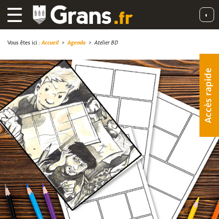
☰
◐
Vous êtes ici :
Accueil
>
Agenda
>
Atelier BD
Accès rapide