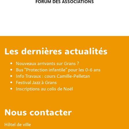
FORUM DES ASSOCIATIONS
Les dernières actualités
Nouveaux arrivants sur Grans ?
Bus “Protection infantile” pour les 0-6 ans
Info Travaux : cours Camille-Pelletan
Festival Jazz à Grans
Inscriptions au colis de Noël
Nous contacter
Hôtel de ville