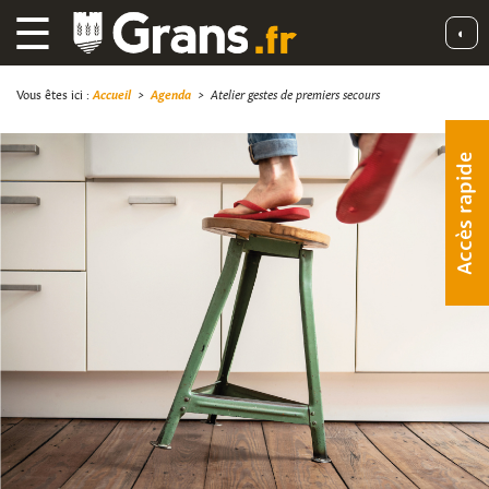
☰
◐
Vous êtes ici :
Accueil
>
Agenda
>
Atelier gestes de premiers secours
Accès rapide