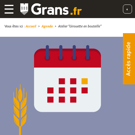
☰
◐
Vous êtes ici :
Accueil
>
Agenda
>
Atelier “Girouette en bouteille”
Accès rapide