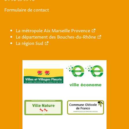
Formulaire de contact
La métropole Aix Marseille Provence
Le département des Bouches-du-Rhône
La région Sud