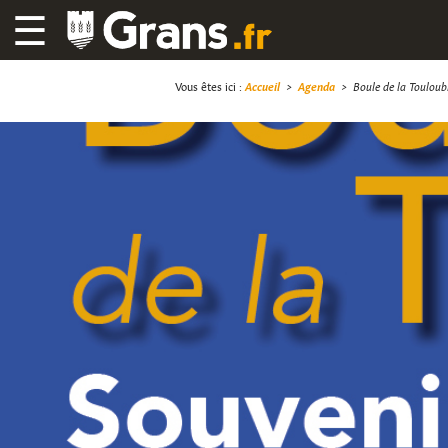
☰
Vous êtes ici :
Accueil
>
Agenda
>
Boule de la Touloub