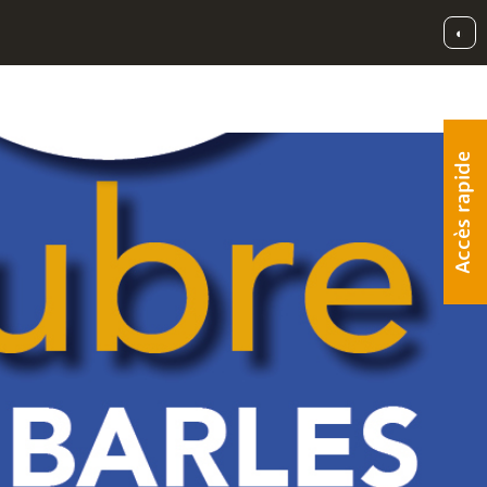
◐
Accès rapide