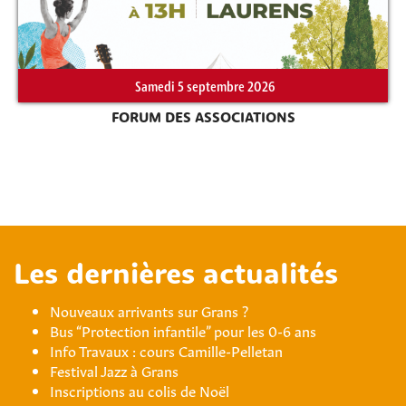
Samedi 5 septembre 2026
FORUM DES ASSOCIATIONS
Les dernières actualités
Nouveaux arrivants sur Grans ?
Bus “Protection infantile” pour les 0-6 ans
Info Travaux : cours Camille-Pelletan
Festival Jazz à Grans
Inscriptions au colis de Noël