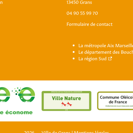
an
13450 Grans
04 90 55 99 70
Formulaire de contact
La métropole Aix Marseil
Le département des Bouc
La région Sud
2026 — Ville de Grans
|
Mentions légales