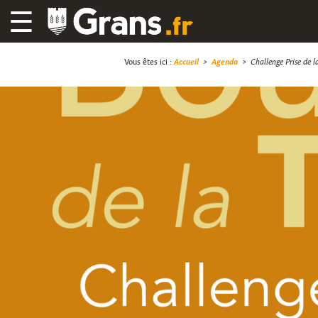
☰
Vous êtes ici :
Accueil
>
Agenda
>
Challenge Prise de la