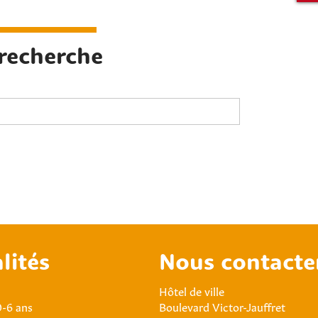
 recherche
lités
Nous contacte
Hôtel de ville
0-6 ans
Boulevard Victor-Jauffret