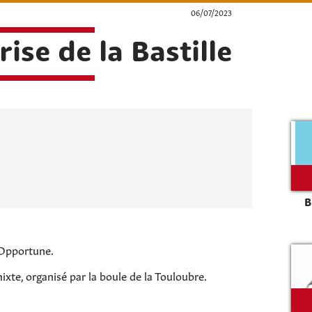
06/07/2023
ise de la Bastille
B
 Opportune.
Rechercher sur le site
xte, organisé par la boule de la Touloubre.