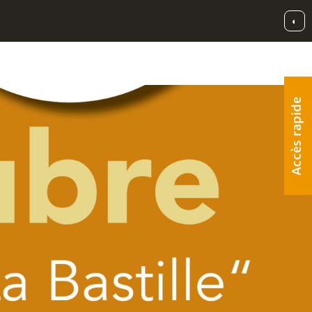
◐
Accès rapide