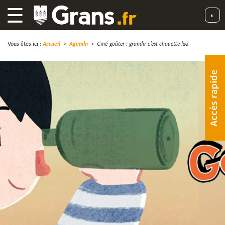
☰
◐
Vous êtes ici :
Accueil
>
Agenda
>
Ciné-goûter : grandir c’est chouette !￼
Accès rapide