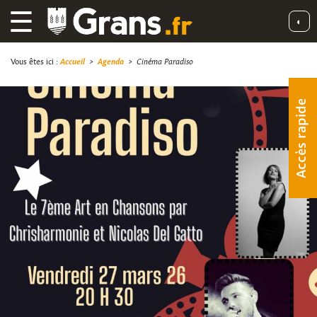
☰
◐
Vous êtes ici :
Accueil
>
Agenda
>
Cinéma Paradiso
Accès rapide