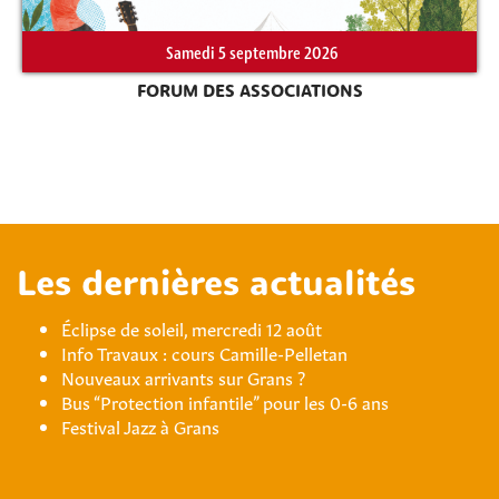
Samedi 5 septembre 2026
FORUM DES ASSOCIATIONS
Les dernières actualités
Éclipse de soleil, mercredi 12 août
Info Travaux : cours Camille-Pelletan
Nouveaux arrivants sur Grans ?
Bus “Protection infantile” pour les 0-6 ans
Festival Jazz à Grans