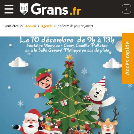
☰
◐
Vous êtes ici :
Accueil
>
Agenda
>
Collecte de jeux et jouets
Accès rapide