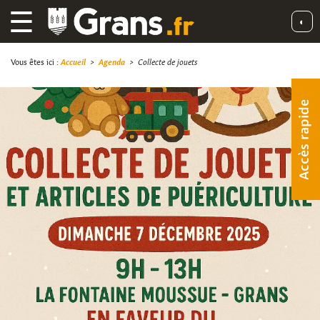
☰
◐
Vous êtes ici :
Accueil
>
Agenda
>
Collecte de jouets
Accès rapide