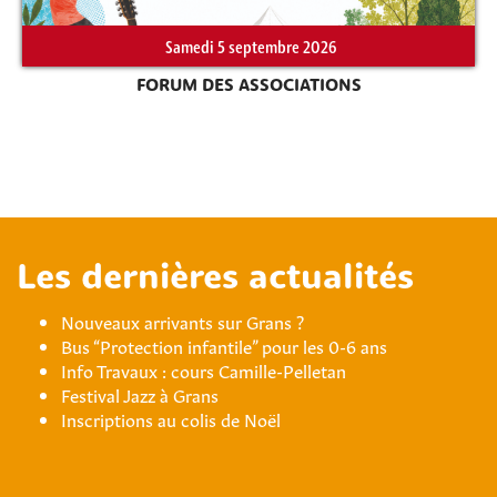
Samedi 5 septembre 2026
FORUM DES ASSOCIATIONS
Les dernières actualités
Nouveaux arrivants sur Grans ?
Bus “Protection infantile” pour les 0-6 ans
Info Travaux : cours Camille-Pelletan
Festival Jazz à Grans
Inscriptions au colis de Noël