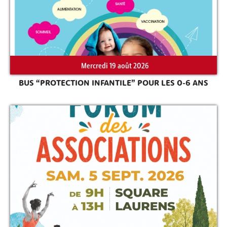
Rechercher sur le site
Mercredi 19 août 2026
BUS “PROTECTION INFANTILE” POUR LES 0-6 ANS