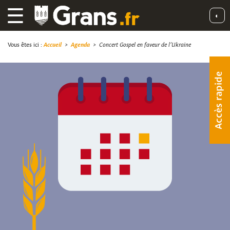
☰
◐
Vous êtes ici :
Accueil
>
Agenda
>
Concert Gospel en faveur de l’Ukraine
Accès rapide