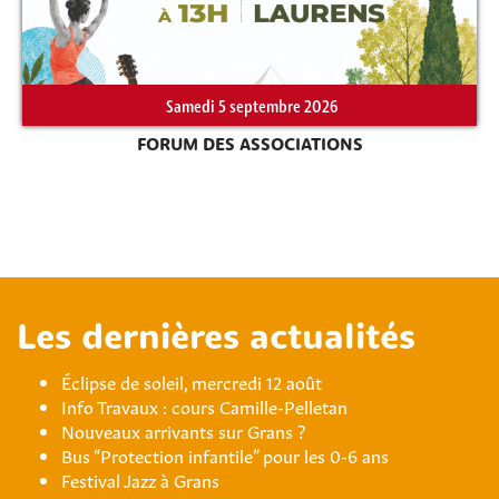
Samedi 5 septembre 2026
FORUM DES ASSOCIATIONS
Les dernières actualités
Éclipse de soleil, mercredi 12 août
Info Travaux : cours Camille-Pelletan
Nouveaux arrivants sur Grans ?
Bus “Protection infantile” pour les 0-6 ans
Festival Jazz à Grans