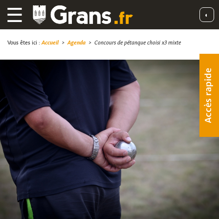
☰
◐
Vous êtes ici :
Accueil
>
Agenda
>
Concours de pétanque choisi x3 mixte
Accès rapide