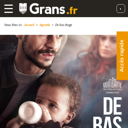
☰
◐
Vous êtes ici :
Accueil
>
Agenda
>
De bas étage
Accès rapide