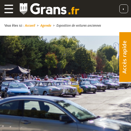
☰
◐
Vous êtes ici :
Accueil
>
Agenda
>
Exposition de voitures anciennes
Accès rapide