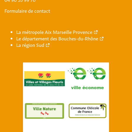
Formulaire de contact
La métropole Aix Marseille Provence
Le département des Bouches-du-Rhône
La région Sud