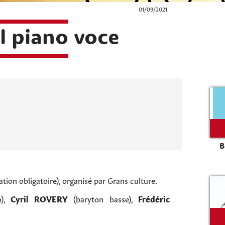
01/09/2021
al piano voce
B
ation obligatoire), organisé par Grans culture.
o),
Cyril ROVERY
(baryton basse),
Frédéric