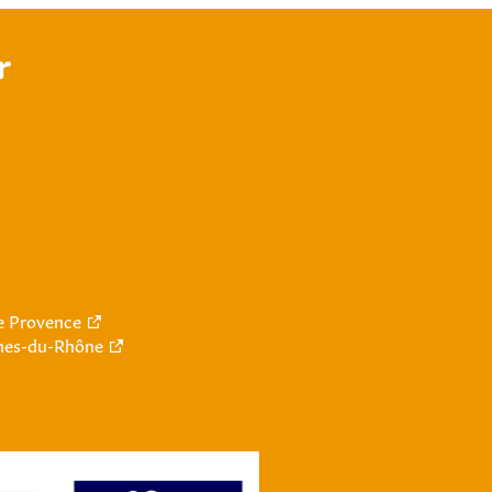
r
le Provence
hes-du-Rhône