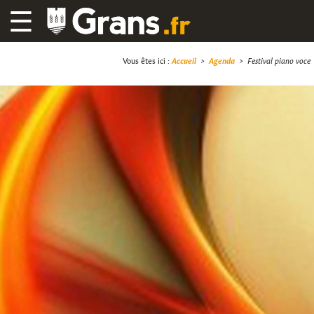
☰
Vous êtes ici :
Accueil
>
Agenda
>
Festival piano voce