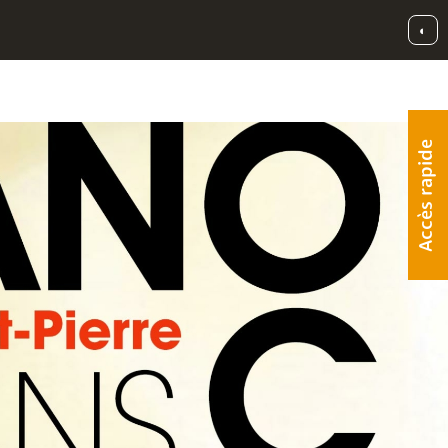
◐
Accès rapide