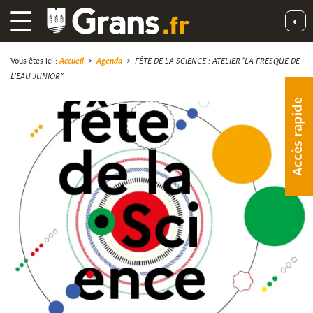
☰
◐
Vous êtes ici :
Accueil
>
Agenda
>
FÊTE DE LA SCIENCE : ATELIER “LA FRESQUE DE
L’EAU JUNIOR”
Accès rapide