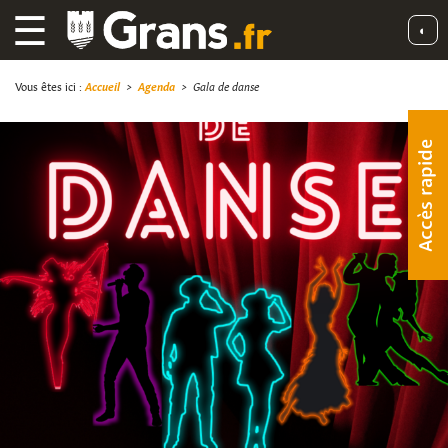
☰
◐
Vous êtes ici :
Accueil
>
Agenda
>
Gala de danse
Accès rapide