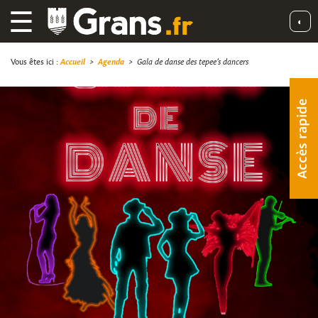
☰
◐
Vous êtes ici :
Accueil
>
Agenda
>
Gala de danse des tepee’s dancers
Accès rapide