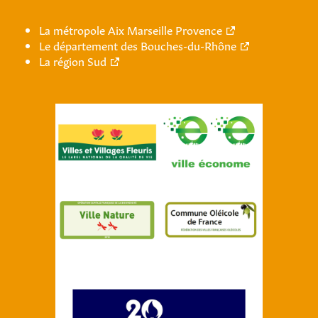
La métropole Aix Marseille Provence
Le département des Bouches-du-Rhône
La région Sud