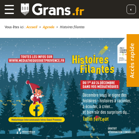
☰
◐
Vous êtes ici :
Accueil
>
Agenda
>
Histoires filantes
Accès rapide