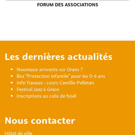
FORUM DES ASSOCIATIONS
Les dernières actualités
Nouveaux arrivants sur Grans ?
Bus “Protection infantile” pour les 0-6 ans
Info Travaux : cours Camille-Pelletan
Festival Jazz à Grans
Inscriptions au colis de Noël
Nous contacter
Hôtel de ville