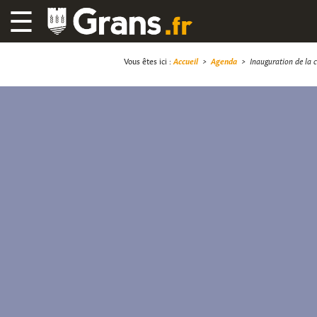
☰
Vous êtes ici :
Accueil
>
Agenda
>
Inauguration de la c