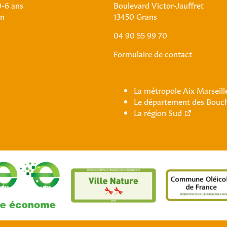
0-6 ans
Boulevard Victor-Jauffret
an
13450 Grans
04 90 55 99 70
Formulaire de contact
La métropole Aix Marseil
Le département des Bouc
La région Sud