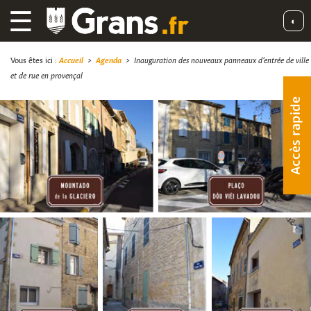
☰
◐
Vous êtes ici :
Accueil
>
Agenda
>
Inauguration des nouveaux panneaux d’entrée de ville
et de rue en provençal
Accès rapide