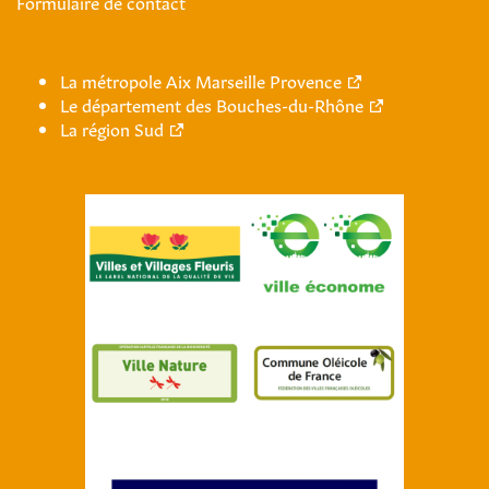
Formulaire de contact
La métropole Aix Marseille Provence
Le département des Bouches-du-Rhône
La région Sud