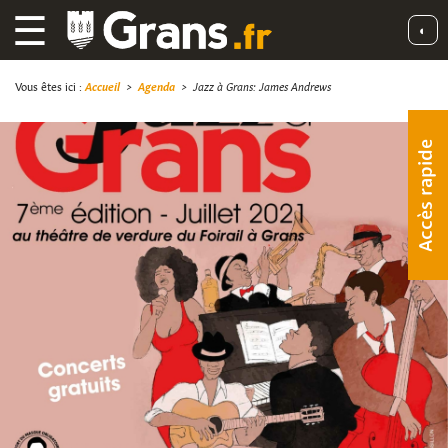
☰
◐
Vous êtes ici :
Accueil
>
Agenda
>
Jazz à Grans: James Andrews
Accès rapide