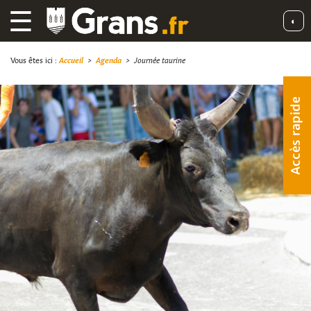
☰
◐
Vous êtes ici :
Accueil
>
Agenda
>
Journée taurine
Accès rapide