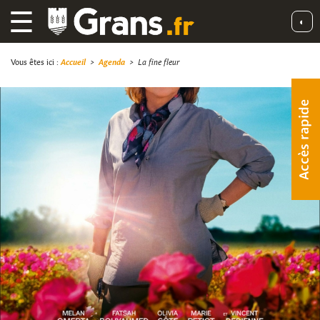
☰
◐
Vous êtes ici :
Accueil
>
Agenda
>
La fine fleur
Accès rapide