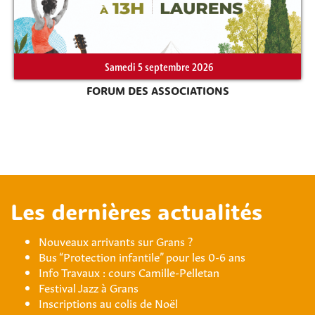
Samedi 5 septembre 2026
FORUM DES ASSOCIATIONS
Les dernières actualités
Nouveaux arrivants sur Grans ?
Bus “Protection infantile” pour les 0-6 ans
Info Travaux : cours Camille-Pelletan
Festival Jazz à Grans
Inscriptions au colis de Noël