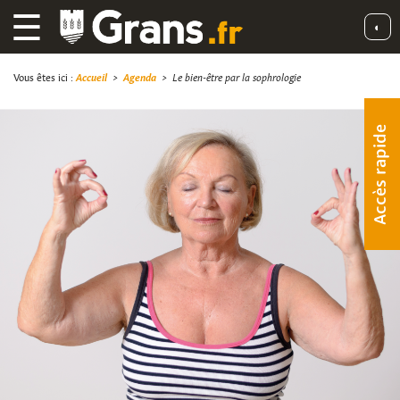
☰
◐
Vous êtes ici :
Accueil
>
Agenda
>
Le bien-être par la sophrologie
Accès rapide