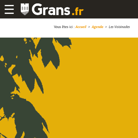
☰
Vous êtes ici :
Accueil
>
Agenda
>
Les Voisinades