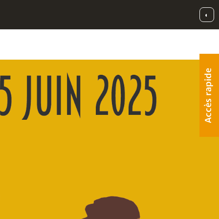
◐
Accès rapide