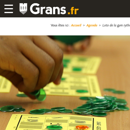
☰
Vous êtes ici :
Accueil
>
Agenda
>
Loto de la gym ryth