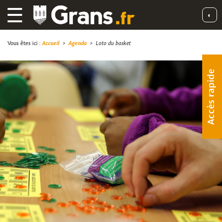
☰
◐
Vous êtes ici :
Accueil
>
Agenda
>
Loto du basket
Accès rapide