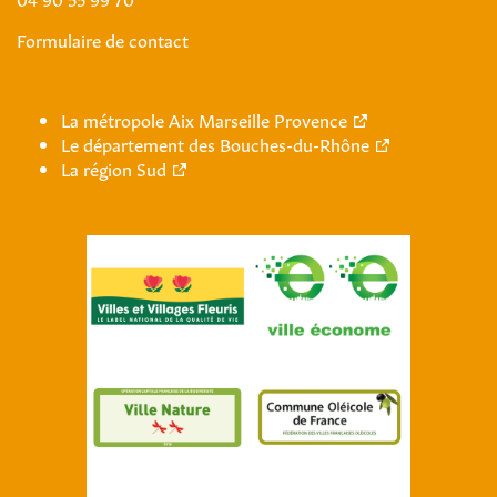
Formulaire de contact
La métropole Aix Marseille Provence
Le département des Bouches-du-Rhône
La région Sud