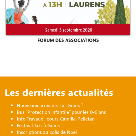
Samedi 5 septembre 2026
FORUM DES ASSOCIATIONS
Les dernières actualités
Nouveaux arrivants sur Grans ?
Bus “Protection infantile” pour les 0-6 ans
Info Travaux : cours Camille-Pelletan
Festival Jazz à Grans
Inscriptions au colis de Noël