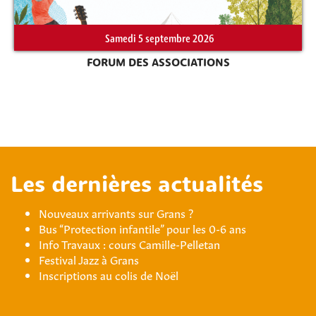
Samedi 5 septembre 2026
FORUM DES ASSOCIATIONS
Les dernières actualités
Nouveaux arrivants sur Grans ?
Bus “Protection infantile” pour les 0-6 ans
Info Travaux : cours Camille-Pelletan
Festival Jazz à Grans
Inscriptions au colis de Noël