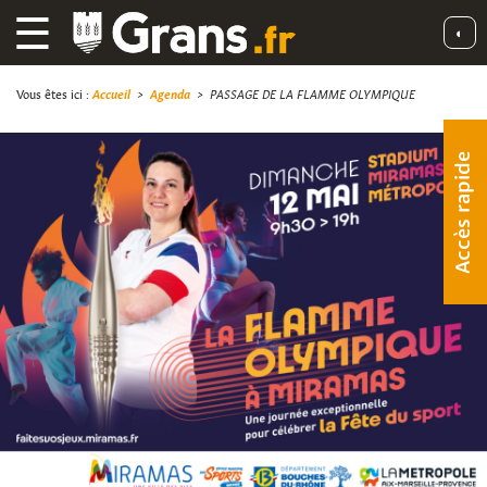
☰
◐
Vous êtes ici :
Accueil
>
Agenda
>
PASSAGE DE LA FLAMME OLYMPIQUE
Accès rapide