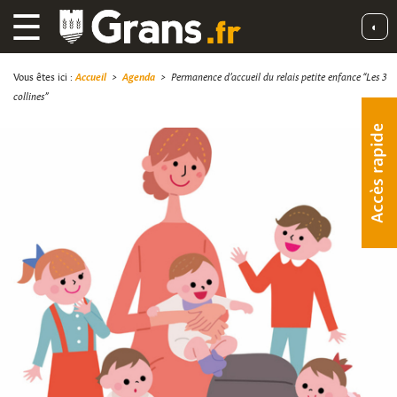
☰
◐
Vous êtes ici :
Accueil
>
Agenda
>
Permanence d’accueil du relais petite enfance “Les 3
collines”
Accès rapide