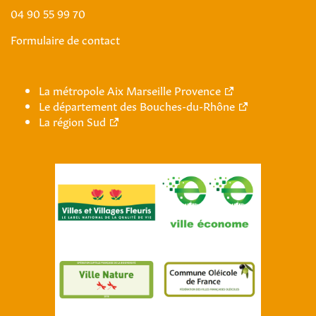
04 90 55 99 70
Formulaire de contact
La métropole Aix Marseille Provence
Le département des Bouches-du-Rhône
La région Sud