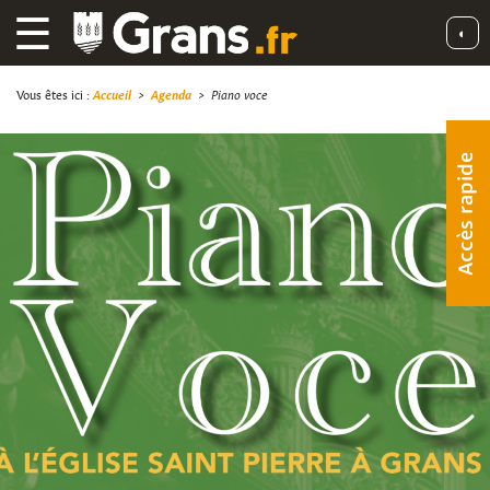
☰
◐
Vous êtes ici :
Accueil
>
Agenda
>
Piano voce
Accès rapide