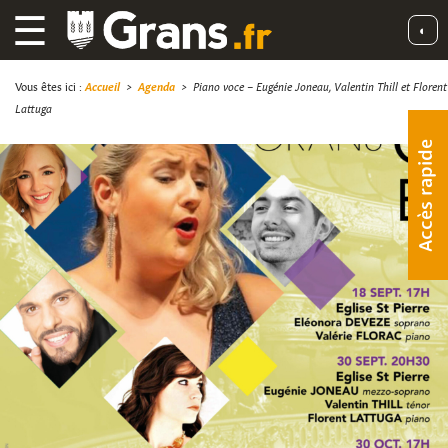
☰
◐
Vous êtes ici :
Accueil
>
Agenda
>
Piano voce – Eugénie Joneau, Valentin Thill et Florent
Lattuga
Accès rapide