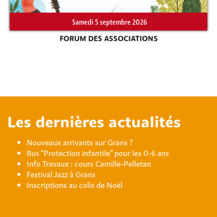
Samedi 5 septembre 2026
FORUM DES ASSOCIATIONS
Les dernières actualités
Nouveaux arrivants sur Grans ?
Bus “Protection infantile” pour les 0-6 ans
Info Travaux : cours Camille-Pelletan
Festival Jazz à Grans
Inscriptions au colis de Noël