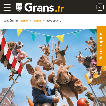
☰
◐
Vous êtes ici :
Accueil
>
Agenda
>
Pierre Lapin 2
Accès rapide