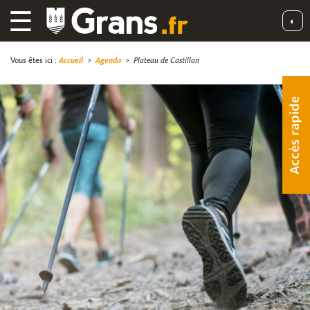
☰
◐
Vous êtes ici :
Accueil
>
Agenda
>
Plateau de Castillon
Accès rapide