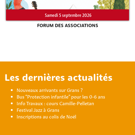
Samedi 5 septembre 2026
FORUM DES ASSOCIATIONS
Les dernières actualités
Nouveaux arrivants sur Grans ?
Bus “Protection infantile” pour les 0-6 ans
Info Travaux : cours Camille-Pelletan
Festival Jazz à Grans
Inscriptions au colis de Noël