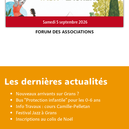
Samedi 5 septembre 2026
FORUM DES ASSOCIATIONS
Les dernières actualités
Nouveaux arrivants sur Grans ?
Bus “Protection infantile” pour les 0-6 ans
Info Travaux : cours Camille-Pelletan
Festival Jazz à Grans
Inscriptions au colis de Noël