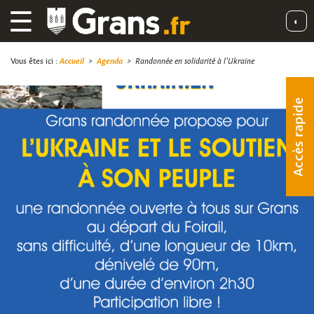
☰
◐
Vous êtes ici :
Accueil
>
Agenda
>
Randonnée en solidarité à l’Ukraine
Accès rapide