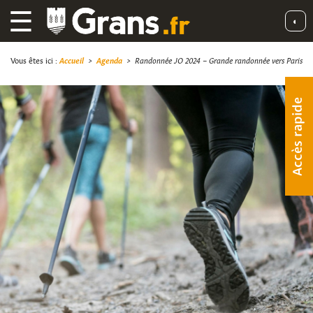
☰
◐
Vous êtes ici :
Accueil
>
Agenda
>
Randonnée JO 2024 – Grande randonnée vers Paris
Accès rapide