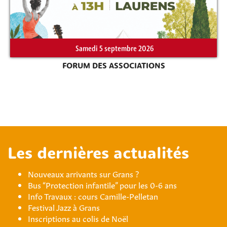
Samedi 5 septembre 2026
FORUM DES ASSOCIATIONS
Les dernières actualités
Nouveaux arrivants sur Grans ?
Bus “Protection infantile” pour les 0-6 ans
Info Travaux : cours Camille-Pelletan
Festival Jazz à Grans
Inscriptions au colis de Noël