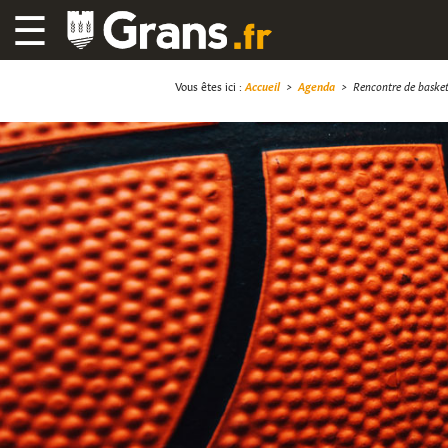
☰
Vous êtes ici :
Accueil
>
Agenda
>
Rencontre de baske