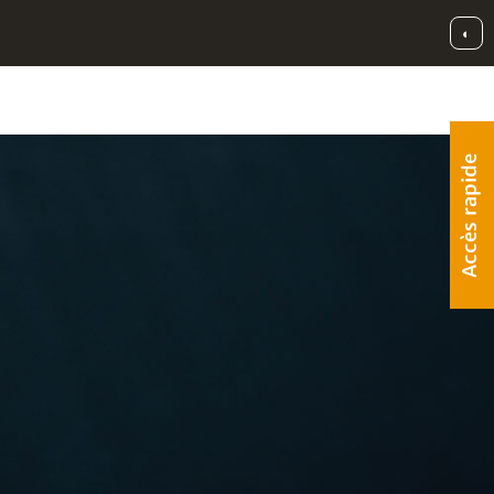
◐
Accès rapide