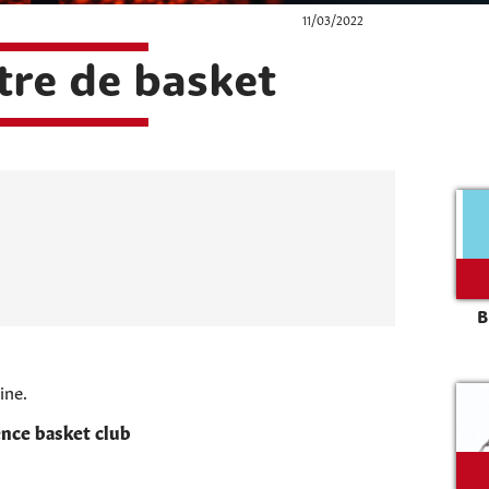
11/03/2022
re de basket
B
ine.
Rechercher sur le site
nce basket club