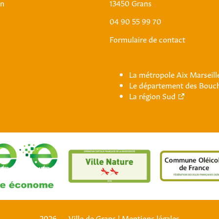
an
13450 Grans
04 90 55 99 70
Formulaire de contact
La métropole Aix Marseil
Le département des Bouc
La région Sud
2026 — Ville de Grans
|
Mentions légales