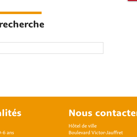
 recherche
lités
Nous contacte
Hôtel de ville
0-6 ans
Boulevard Victor-Jauffret