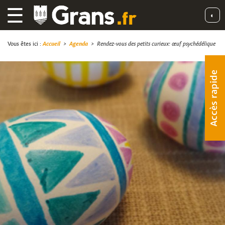
☰
◐
Vous êtes ici :
Accueil
>
Agenda
>
Rendez-vous des petits curieux: œuf psychédélique
Accès rapide