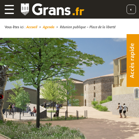
☰
◐
Vous êtes ici :
Accueil
>
Agenda
>
Réunion publique – Place de la liberté
Accès rapide