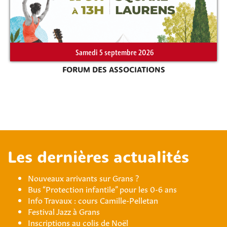
Samedi 5 septembre 2026
FORUM DES ASSOCIATIONS
Les dernières actualités
Nouveaux arrivants sur Grans ?
Bus “Protection infantile” pour les 0-6 ans
Info Travaux : cours Camille-Pelletan
Festival Jazz à Grans
Inscriptions au colis de Noël