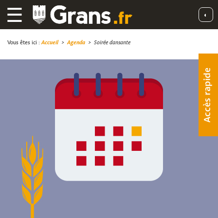
☰
◐
Vous êtes ici :
Accueil
>
Agenda
>
Soirée dansante
Accès rapide