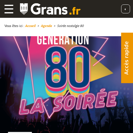
☰
◐
Vous êtes ici :
Accueil
>
Agenda
>
Soirée nostalgie 80
Accès rapide