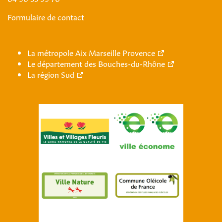
Formulaire de contact
La métropole Aix Marseille Provence
Le département des Bouches-du-Rhône
La région Sud