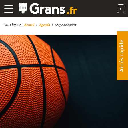
☰
◐
Vous êtes ici :
Accueil
>
Agenda
>
Stage de basket
Accès rapide