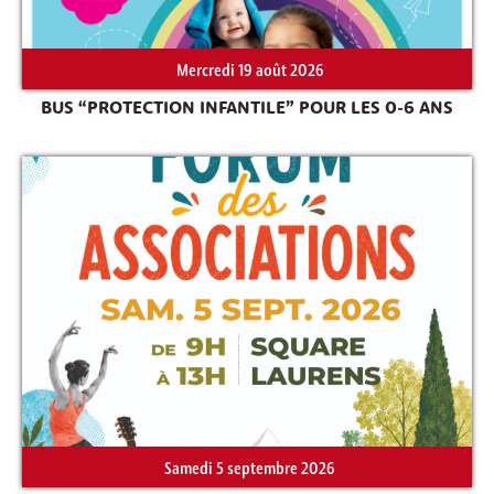
Mercredi 19 août 2026
Rechercher sur le site
BUS “PROTECTION INFANTILE” POUR LES 0-6 ANS
Samedi 5 septembre 2026