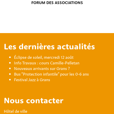
FORUM DES ASSOCIATIONS
Les dernières actualités
Éclipse de soleil, mercredi 12 août
Info Travaux : cours Camille-Pelletan
Nouveaux arrivants sur Grans ?
Bus “Protection infantile” pour les 0-6 ans
Festival Jazz à Grans
Nous contacter
Hôtel de ville