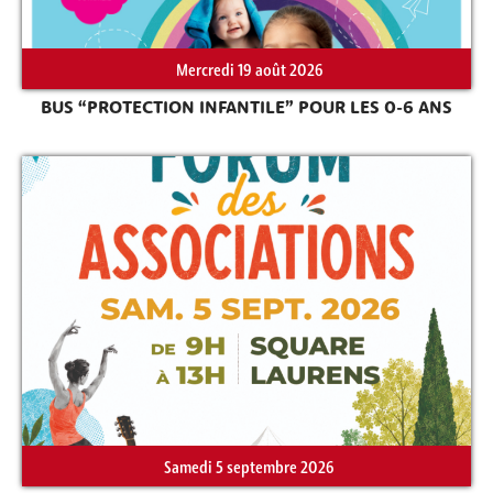
Mercredi 19 août 2026
Rechercher sur le site
BUS “PROTECTION INFANTILE” POUR LES 0-6 ANS
Samedi 5 septembre 2026