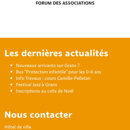
FORUM DES ASSOCIATIONS
Les dernières actualités
Nouveaux arrivants sur Grans ?
Bus “Protection infantile” pour les 0-6 ans
Info Travaux : cours Camille-Pelletan
Festival Jazz à Grans
Inscriptions au colis de Noël
Nous contacter
Hôtel de ville