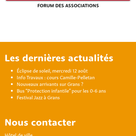
FORUM DES ASSOCIATIONS
Les dernières actualités
Éclipse de soleil, mercredi 12 août
Info Travaux : cours Camille-Pelletan
Nouveaux arrivants sur Grans ?
Bus “Protection infantile” pour les 0-6 ans
Festival Jazz à Grans
Nous contacter
Hôtel de ville