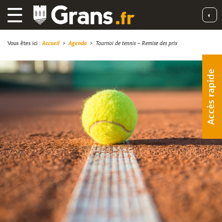
☰
◐
Vous êtes ici :
Accueil
>
Agenda
>
Tournoi de tennis – Remise des prix
Accès rapide